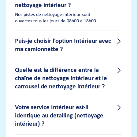
nettoyage intérieur ?
Nos pistes de nettoyage intérieur sont
ouvertes tous les jours de 08h00 à 18h00.
Puis-je choisir l’option Intérieur avec
ma camionnette ?
Puis-je choisir l’option Intérieur
Quelle est la différence entre la
chaîne de nettoyage intérieur et le
avec ma camionnette ?
carrousel de nettoyage intérieur ?
Empruntez-vous la voie réservée aux bus (à
Bois-le-Duc ou Tilburg) ? Veuillez noter que
l’offre combinée n’y est pas possible. Cela
Quelle est la différence entre la
Votre service Intérieur est-il
signifie également que les abonnements
pour la voie réservée aux bus ne permettent
identique au detailing (nettoyage
chaîne de nettoyage intérieur et
pas d’utiliser la piste de nettoyage intérieur.
intérieur) ?
le carrousel de nettoyage
intérieur ?