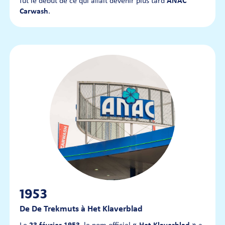
fut le début de ce qui allait devenir plus tard
ANAC
Carwash
.
1953
De De Trekmuts à Het Klaverblad