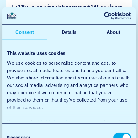
En
1965
, la première
station-service ANAC
a vu le jour,
complétée plus tard par un atelier automobile.
ANAC
Algemene Nederlandse Automobielen Club
signifie
.
Consent
Details
About
This website uses cookies
We use cookies to personalise content and ads, to
provide social media features and to analyse our traffic.
We also share information about your use of our site with
our social media, advertising and analytics partners who
may combine it with other information that you’ve
provided to them or that they’ve collected from your use
of their services.
We work with
12 third parties
who may receive and
1985
process your information.
Consent
Necessary