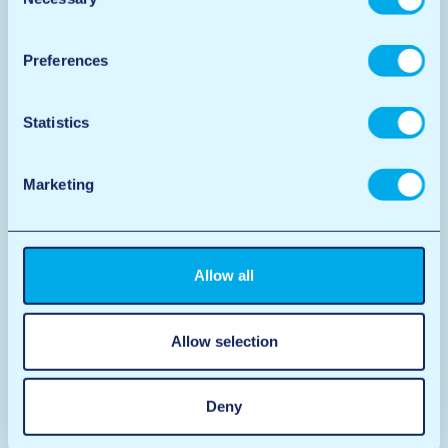
Selection
Les frères mettent le cap
À partir de
1985
,
Ton, René et Lex Peters
ont repris la
Preferences
direction de l’entreprise. Ils ont développé la société
avec un garage, une station-service et les premières
pistes de lavage en libre-service.
Statistics
Marketing
Allow all
Allow selection
Deny