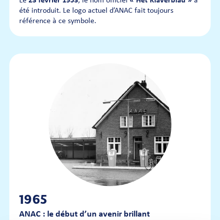
Le
23 février 1953
, le nom officiel
« Het Klaverblad »
a
été introduit. Le logo actuel d’ANAC fait toujours
référence à ce symbole.
1965
ANAC : le début d’un avenir brillant