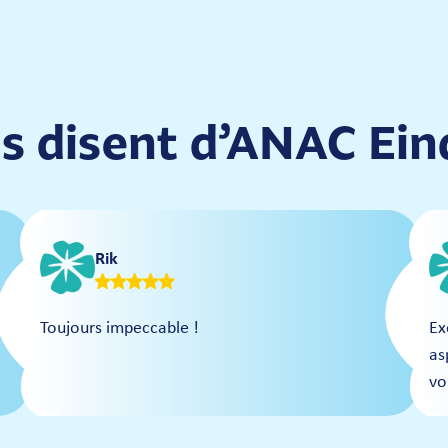
nts disent d’ANAC Ei
Rik
Toujours impeccable !
Ex
as
vo