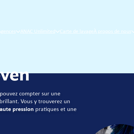
Agences
ANAC Unlimited
Carte de lavage
À propos de nous
oven
 pouvez compter sur une
brillant. Vous y trouverez un
haute pression
pratiques et une