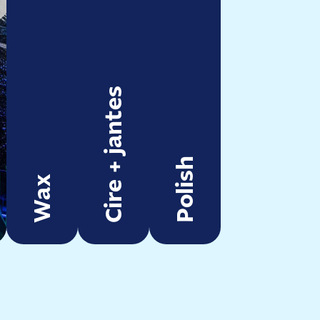
Cire + jantes
Polish
Wax