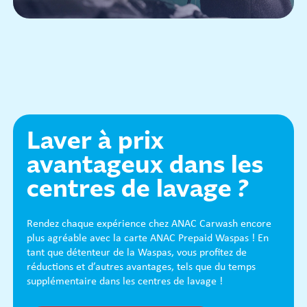
Laver à prix
avantageux dans les
centres de lavage ?
Rendez chaque expérience chez ANAC Carwash encore
plus agréable avec la carte ANAC Prepaid Waspas ! En
tant que détenteur de la Waspas, vous profitez de
réductions et d’autres avantages, tels que du temps
supplémentaire dans les centres de lavage !