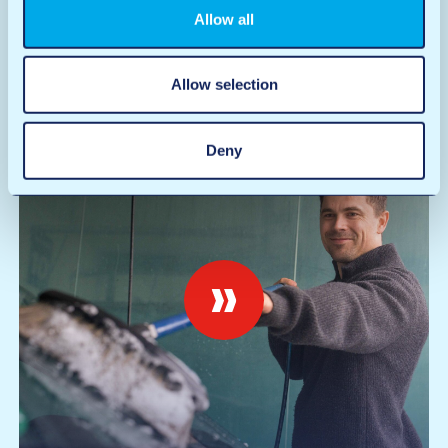
Comment fonctionne le
Allow all
centre de lavage ?
Allow selection
Deny