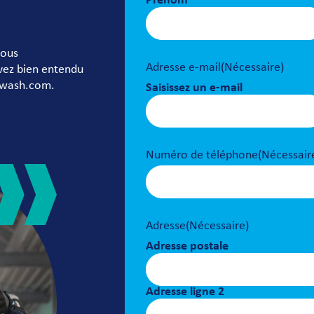
Prénom
vous
Adresse e-mail
(Nécessaire)
uvez bien entendu
rwash.com.
Saisissez un e-mail
Numéro de téléphone
(Nécessair
Adresse
(Nécessaire)
Adresse postale
Adresse ligne 2