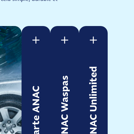
ANAC Unlimited
ANAC Waspas
Carte ANAC