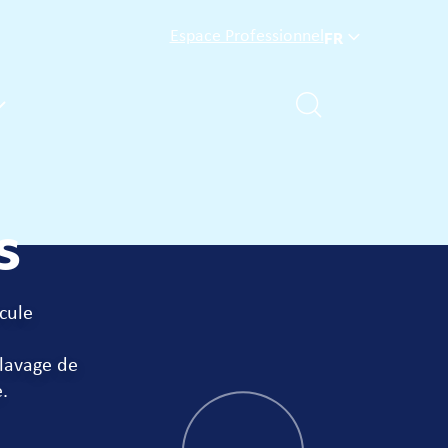
Espace Professionnel
FR
s
cule
lavage de
.