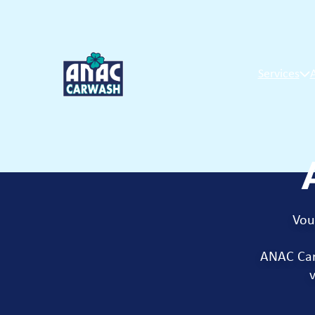
Services
Vou
ANAC Car