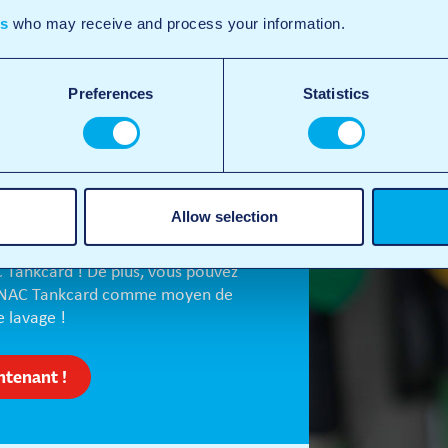
es
who may receive and process your information.
plein avec la
NAC
Preferences
Statistics
d ?
votre entreprise dans l’une de nos
Allow selection
Tankcard ! De plus, vous pouvez
e ANAC Tankcard comme moyen de
 lavage !
ntenant !