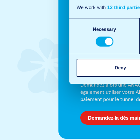
We work with
12 third parti
Faire le 
Consent
carte A
Necessary
Selection
Tankcar
Vous faites le plein pour 
Deny
succursales ?
Demandez alors une ANAC 
également utiliser votr
paiement pour le tunnel de
Demandez-la dès mai