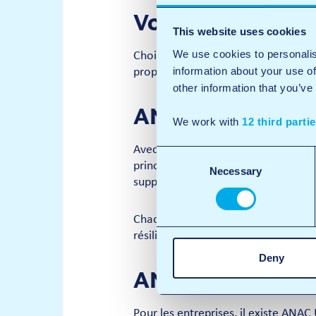
Voulez-vous profi
This website uses cookies
We use cookies to personalis
Choisissez l’abonnement ANAC Unlim
information about your use of
propre.
Inscrivez-vous et découvrez
other information that you’ve
ANAC Unlimited 
We work with
12 third parti
Avec ANAC Unlimited Together, vous 
Consent
principal gère le groupe et paie po
Necessary
Selection
supplémentaire donne droit à une re
Chaque membre du groupe bénéficie de
résiliable mensuellement avec un pr
Deny
ANAC Unlimited 
Pour les entreprises, il existe ANAC