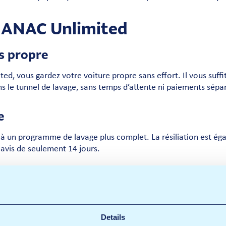
r ANAC Unlimited
rs propre
d, vous gardez votre voiture propre sans effort. Il vous suffi
 le tunnel de lavage, sans temps d’attente ni paiements sépa
e
 un programme de lavage plus complet. La résiliation est ég
éavis de seulement 14 jours.
e clarté
votre abonnement sont présentées de manière claire dans le por
t est numérique et disponible immédiatement.
Details