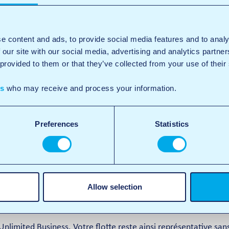
ter du lavage illimité dès auj
e content and ads, to provide social media features and to analy
ited qui vous convient et profitez immédiatement du confort
 our site with our social media, advertising and analytics partn
 la différence
.
 provided to them or that they’ve collected from your use of their
Together : plus avantageux 
es
who may receive and process your information.
pouvez partager les avantages avec votre famille, vos amis ou
ur plusieurs plaques d’immatriculation, jusqu’à un maximum de
Preferences
Statistics
mise additionnelle, pouvant aller jusqu’à 12 %.
 la même qualité et du lavage illimité dans toutes les succurs
éavis de 14 jours.
Allow selection
Business
 Unlimited Business. Votre flotte reste ainsi représentative sa