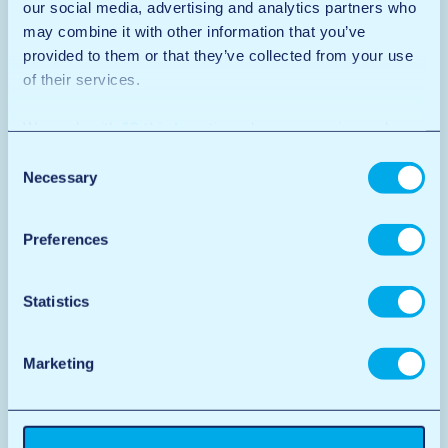
our social media, advertising and analytics partners who
may combine it with other information that you’ve
27 oktober 2025
provided to them or that they’ve collected from your use
Hoe auto wassen in wasbox?
of their services.
Zelf je auto wassen is voor veel mensen een ontspannen
klus. Je bepaalt het tempo,…
We work with
12 third parties
who may receive and
Lees meer
process your information.
Consent
Necessary
Selection
Preferences
Statistics
Marketing