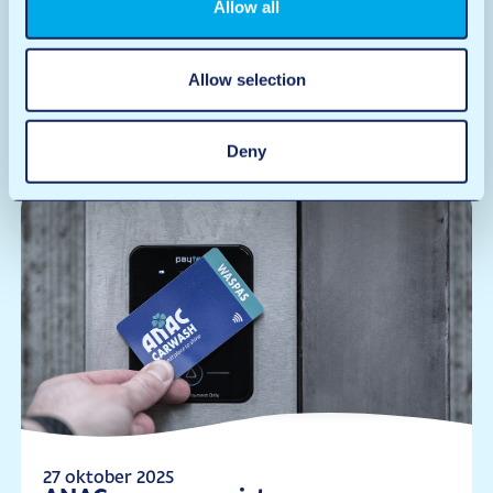
Allow all
27 oktober 2025
Wat is osmose?
Wie regelmatig bij ANAC zijn auto laat wassen, heeft het
Allow selection
vast wel eens gehoord: “We…
Lees meer
Deny
27 oktober 2025