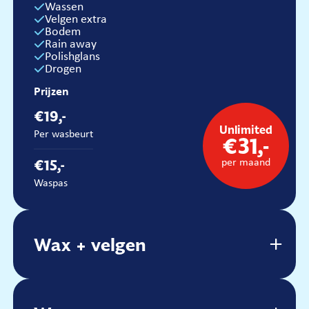
Wassen
Prijzen
Velgen extra
Bodem
€36,-
Rain away
Polishglans
Per wasbeurt
Drogen
€32,-
Prijzen
Waspas
€19,-
Unlimited
Per wasbeurt
€31,-
€15,-
per maand
Waspas
Wax + velgen
Wax + velgen
Wassen
Velgen
Wax
Drogen
Wax