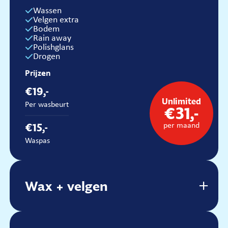
Wassen
Prijzen
Velgen extra
Bodem
€36,-
Rain away
Polishglans
Per wasbeurt
Drogen
€32,-
Prijzen
Waspas
€19,-
Unlimited
Per wasbeurt
€31,-
€15,-
per maand
Waspas
Wax + velgen
Wax + velgen
Wassen
Velgen
Wax
Drogen