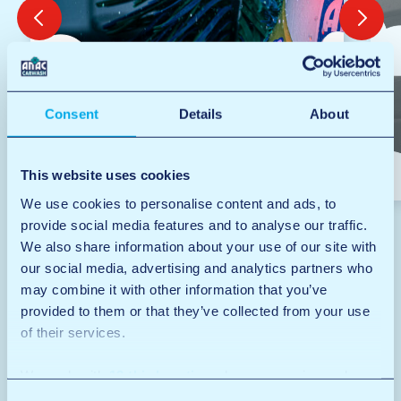
Consent
Details
About
Carwash
This website uses cookies
We use cookies to personalise content and ads, to
provide social media features and to analyse our traffic.
We also share information about your use of our site with
our social media, advertising and analytics partners who
may combine it with other information that you’ve
provided to them or that they’ve collected from your use
of their services.
Onze wasprogramma’s
We work with
12 third parties
who may receive and
process your information.