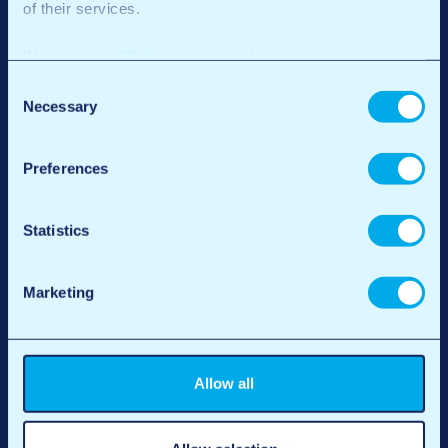
of their services.
Registreren voor België
We work with
12 third parties
who may receive and
process your information.
Consent
Necessary
Selection
Preferences
Statistics
Marketing
S'inscrire Belgique
Allow all