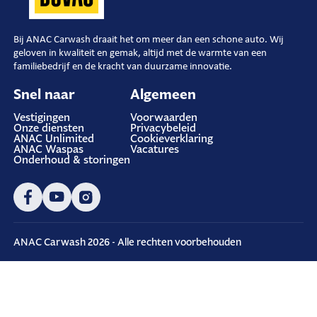
i
g
Bij ANAC Carwash draait het om meer dan een schone auto. Wij
geloven in kwaliteit en gemak, altijd met de warmte van een
a
familiebedrijf en de kracht van duurzame innovatie.
t
Snel naar
Algemeen
i
Vestigingen
Voorwaarden
Onze diensten
Privacybeleid
e
ANAC Unlimited
Cookieverklaring
ANAC Waspas
Vacatures
Onderhoud & storingen
ANAC Carwash 2026 - Alle rechten voorbehouden