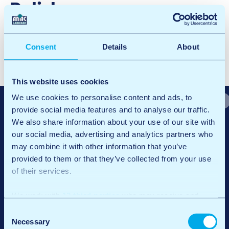
Polish
Facebook
X
LinkedIn
Email
Consent
Details
About
B
Interieur + Polish
e
Wax + velgen
This website uses cookies
r
We use cookies to personalise content and ads, to
provide social media features and to analyse our traffic.
i
We also share information about your use of our site with
c
our social media, advertising and analytics partners who
may combine it with other information that you’ve
h
provided to them or that they’ve collected from your use
t
of their services.
n
We work with
12 third parties
who may receive and
a
process your information.
Consent
v
Necessary
Selection