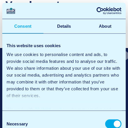
Vouchersets
Facebook
X
LinkedIn
Email
Consent
Details
About
B
ANAC Card
e
Dealervouchers
This website uses cookies
r
We use cookies to personalise content and ads, to
provide social media features and to analyse our traffic.
i
We also share information about your use of our site with
c
our social media, advertising and analytics partners who
may combine it with other information that you’ve
h
provided to them or that they’ve collected from your use
t
of their services.
n
We work with
12 third parties
who may receive and
a
process your information.
Consent
v
Necessary
Selection