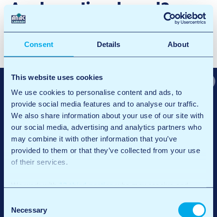
Arnhem Ijsseloord3
Facebook
X
LinkedIn
Email
Consent
Details
About
B
Breda3
e
This website uses cookies
r
We use cookies to personalise content and ads, to
provide social media features and to analyse our traffic.
i
We also share information about your use of our site with
c
our social media, advertising and analytics partners who
may combine it with other information that you’ve
h
provided to them or that they’ve collected from your use
t
of their services.
n
We work with
12 third parties
who may receive and
a
process your information.
Consent
v
Necessary
Selection