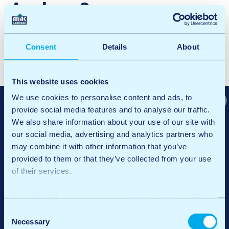
Arnhem3
Facebook
X
LinkedIn
Email
Consent
Details
About
B
Arnhem2
e
Arnhem Ijsseloord1
This website uses cookies
r
We use cookies to personalise content and ads, to
provide social media features and to analyse our traffic.
i
We also share information about your use of our site with
c
our social media, advertising and analytics partners who
may combine it with other information that you’ve
h
provided to them or that they’ve collected from your use
t
of their services.
n
We work with
12 third parties
who may receive and
a
process your information.
Consent
v
Necessary
Selection